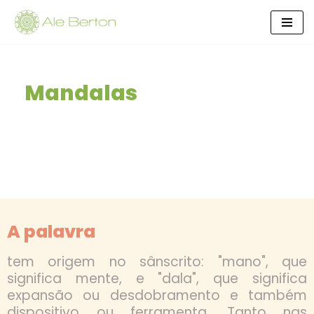
Skip
to
content
Mandalas
A palavra
tem origem no sânscrito: "mano", que
significa mente, e "dala", que significa
expansão ou desdobramento e também
dispositivo ou ferramenta. Tanto nas