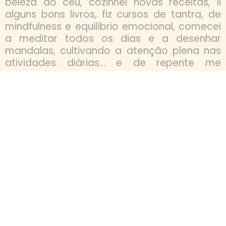
beleza do céu, cozinhei novas receitas, li
alguns bons livros, fiz cursos de tantra, de
mindfulness e equilíbrio emocional, comecei
a meditar todos os dias e a desenhar
mandalas, cultivando a atenção plena nas
atividades diárias… e de repente me
redescobri!!
As mandalas e o mindfulness juntos foram o
caminho que encontrei para ESCUTAR
NOVAMENTE MEU CORAÇÃO e enxergar a
minha essência e a verdade que ali habita.